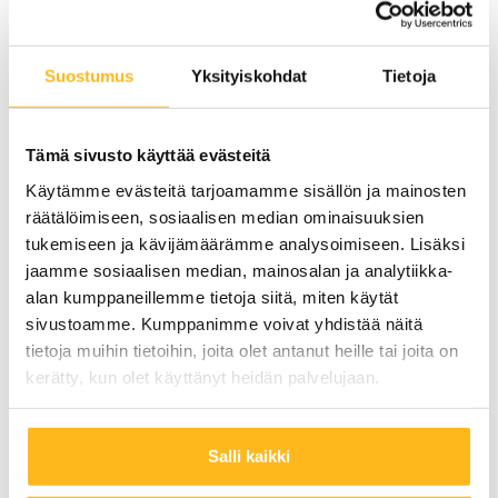
Aurinkopaneeliston, mahdollisten invertterin ja
akuston lisäksi omavaraiseen
Suostumus
Yksityiskohdat
Tietoja
aurinkosähköjärjestelmään tarvitaan lataussäädin.
Se asennetaan aurinkopaneelien ja akuston väliin.
Tämä sivusto käyttää evästeitä
Lataussäädin estää akun ylilatautumisen ja
Käytämme evästeitä tarjoamamme sisällön ja mainosten
syväpurkautumisen. Jos järjestelmästä haluaa irti
räätälöimiseen, sosiaalisen median ominaisuuksien
mahdollisimman suuren tuotantopotentiaalin, on
tukemiseen ja kävijämäärämme analysoimiseen. Lisäksi
suositeltavaa käyttää MPPT-lataussäädintä
jaamme sosiaalisen median, mainosalan ja analytiikka-
alan kumppaneillemme tietoja siitä, miten käytät
(Maximum Power Point Tracking). Se valvoo
sivustoamme. Kumppanimme voivat yhdistää näitä
akuston optimaalista latausta ja säätää
tietoja muihin tietoihin, joita olet antanut heille tai joita on
aurinkopaneelit tuottamaan sähköä
kerätty, kun olet käyttänyt heidän palvelujaan.
mahdollisimman suurella hyötysuhteella.
Salli kaikki