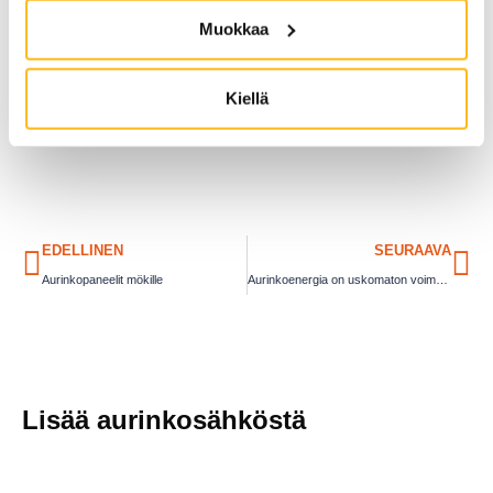
Jaa:
Muokkaa
Kiellä
EDELLINEN
SEURAAVA
Aurinkopaneelit mökille
Aurinkoenergia on uskomaton voimavara
Lisää aurinkosähköstä