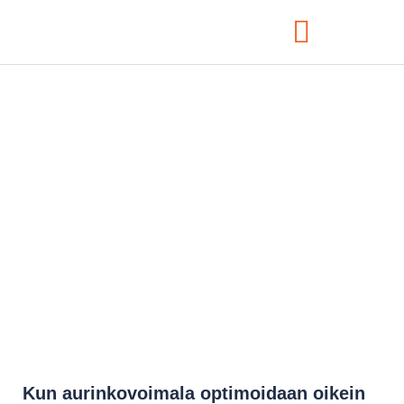
Paljonko aurinkovoimala
tuottaa sähköä ja miten
se toimii?
Kun aurinkovoimala optimoidaan oikein