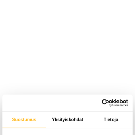
Maksaako järjestelmä itsensä takaisin?
Suostumus
Yksityiskohdat
Tietoja
Avaimet käteen -menetelmällä asennettujen aurinkovoimaloiden
takaisinmaksuajat ovat keskimäärin välillä 6-12 vuotta. Uuden