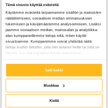
sukupolven lasi–lasi-paneeleihin saadaan jopa 30 vuoden takuu,
Tämä sivusto käyttää evästeitä
jolloin järjestelmän tuotto takuuajalla nousee moninkertaiseksi
ostohintaan nähden. Sijoitetun pääoman tuotot ovat välillä 7-20%
Käytämme evästeitä tarjoamamme sisällön ja mainosten
järjestelmästä riippuen.
räätälöimiseen, sosiaalisen median ominaisuuksien
tukemiseen ja kävijämäärämme analysoimiseen. Lisäksi
Lue lisää »
jaamme sosiaalisen median, mainosalan ja analytiikka-
alan kumppaneillemme tietoja siitä, miten käytät
sivustoamme. Kumppanimme voivat yhdistää näitä
tietoja muihin tietoihin, joita olet antanut heille tai joita on
kerätty, kun olet käyttänyt heidän palvelujaan.
Salli kaikki
Muokkaa
Kiellä
Kannattavatko aurinkopaneelit Suomessa?