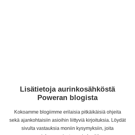
Tietoa aurinkosähköstä
Aurinkoenergia-alan asiantuntijoina haluamme
jakaa tietoa myös muille.
Lisätietoja aurinkosähköstä
Poweran blogista
Kokoamme blogiimme erilaisia pitkäikäisiä ohjeita
sekä ajankohtaisiin asioihin liittyviä kirjoituksia. Löydät
sivulta vastauksia moniin kysymyksiin, joita