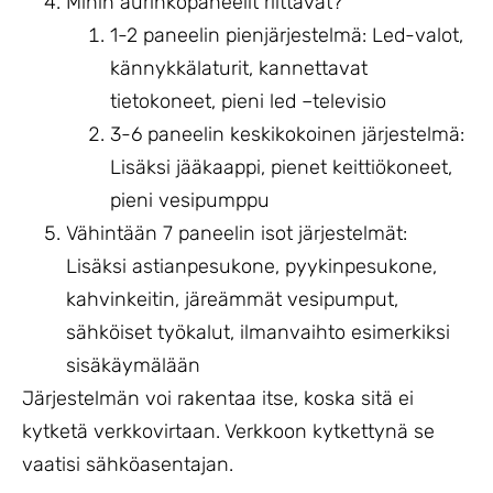
Mihin aurinkopaneelit riittävät?
1-2 paneelin pienjärjestelmä: Led-valot,
kännykkälaturit, kannettavat
tietokoneet, pieni led –televisio
3-6 paneelin keskikokoinen järjestelmä:
Lisäksi jääkaappi, pienet keittiökoneet,
pieni vesipumppu
Vähintään 7 paneelin isot järjestelmät:
Lisäksi astianpesukone, pyykinpesukone,
kahvinkeitin, järeämmät vesipumput,
sähköiset työkalut, ilmanvaihto esimerkiksi
sisäkäymälään
Järjestelmän voi rakentaa itse, koska sitä ei
kytketä verkkovirtaan. Verkkoon kytkettynä se
vaatisi sähköasentajan.