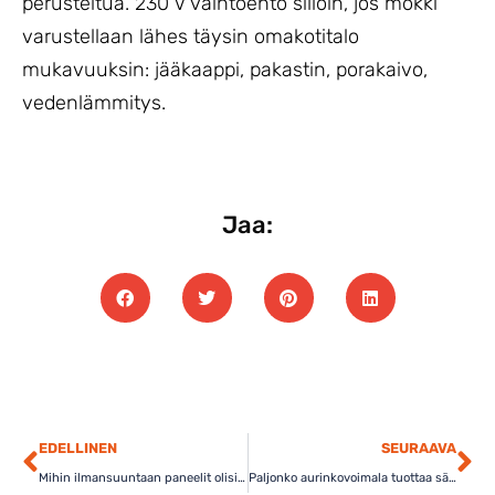
perusteltua. 230 V vaihtoehto silloin, jos mökki
varustellaan lähes täysin omakotitalo
mukavuuksin: jääkaappi, pakastin, porakaivo,
vedenlämmitys.
Jaa:
EDELLINEN
SEURAAVA
Mihin ilmansuuntaan paneelit olisi hyvä suunnata?
Paljonko aurinkovoimala tuottaa sähköä ja miten se toimii?