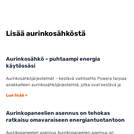
Lisää aurinkosähköstä
Aurinkosähkö – puhtaampi energia
käytössäsi
Aurinkosähköjärjestelmät – kestävä vaihtoehto Powera tarjoaa
asiakkailleen aurinkosähköjärjestelmiä, jotka ovat kestävä ja
Lue lisää »
Aurinkopaneelien asennus on tehokas
ratkaisu omavaraiseen energiantuotantoon
Aurinkopaneelien asennus Aurinkopaneelien asennus on