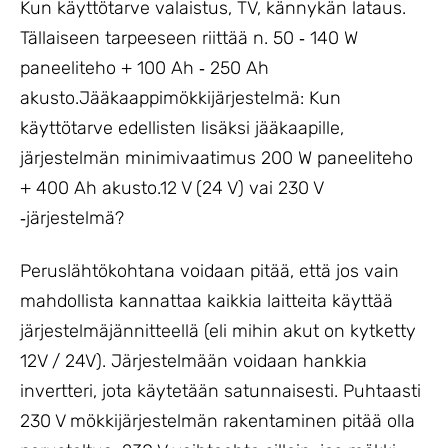
Kun käyttötarve valaistus, TV, kännykän lataus.
Tällaiseen tarpeeseen riittää n. 50 ‐ 140 W
paneeliteho + 100 Ah ‐ 250 Ah
akusto.Jääkaappimökkijärjestelmä: Kun
käyttötarve edellisten lisäksi jääkaapille,
järjestelmän minimivaatimus 200 W paneeliteho
+ 400 Ah akusto.12 V (24 V) vai 230 V
‐järjestelmä?
Peruslähtökohtana voidaan pitää, että jos vain
mahdollista kannattaa kaikkia laitteita käyttää
järjestelmäjännitteellä (eli mihin akut on kytketty
12V / 24V). Järjestelmään voidaan hankkia
invertteri, jota käytetään satunnaisesti. Puhtaasti
230 V mökkijärjestelmän rakentaminen pitää olla