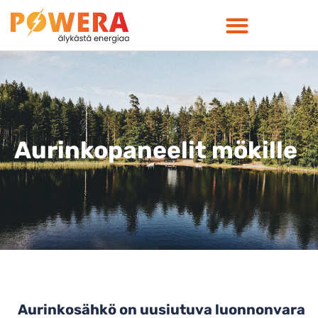
Aurinkopaneelit mökille
Aurinkosähkö on uusiutuva luonnonvara