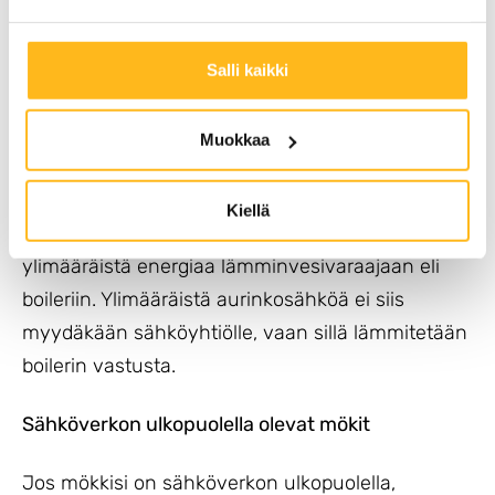
käyttää päivällä; esimerkiksi ilmalämpöpumppua
voi aurinkoisena päivänä käyttää
Salli kaikki
huolettomammin.
Aurinkopaneelilla voi myös lämmittää vettä!
Muokkaa
Sähköllä lämmitettävissä omakotitaloissa voidaan
Kiellä
myös varastoida aurinkosähköllä tuotettua
ylimääräistä energiaa lämminvesivaraajaan eli
boileriin. Ylimääräistä aurinkosähköä ei siis
myydäkään sähköyhtiölle, vaan sillä lämmitetään
boilerin vastusta.
Sähköverkon ulkopuolella olevat mökit
Jos mökkisi on sähköverkon ulkopuolella,