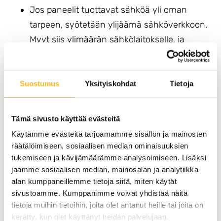
Jos paneelit tuottavat sähköä yli oman
tarpeen, syötetään ylijäämä sähköverkkoon.
Myyt siis ylimäärän sähkölaitokselle, ja
sähkölaitos vähentää myynnin osuuden
sähkölaskussasi. Myynti ei kuitenkaan ole
niin kannattavaa, että paneeleita kannattaisi
Suostumus
Yksityiskohdat
Tietoja
hankkia pelkästään sitä varten.
Jos paneelit eivät tuota riittävästi, otetaan
Tämä sivusto käyttää evästeitä
tarvittava lisäsähkö automaattisesti
Käytämme evästeitä tarjoamamme sisällön ja mainosten
sähköverkosta.
räätälöimiseen, sosiaalisen median ominaisuuksien
Muuta kulutustottumuksia!
tukemiseen ja kävijämäärämme analysoimiseen. Lisäksi
jaamme sosiaalisen median, mainosalan ja analytiikka-
alan kumppaneillemme tietoja siitä, miten käytät
Kun järjestelmäsi on toiminnassa, hoitaa aurinko
sivustoamme. Kumppanimme voivat yhdistää näitä
ison osan sähkölaitteiden tarvitsemasta sähköstä.
tietoja muihin tietoihin, joita olet antanut heille tai joita on
Kaikkia paljon kuluttavia laitteita kannattaa siis
kerätty, kun olet käyttänyt heidän palvelujaan.