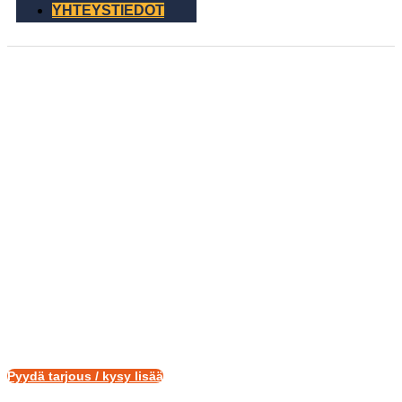
YHTEYSTIEDOT
Yhteystiedot
Poweralta saat juuri sinun tarpeisiisi sopivan
aurinkopaneelipaketin avaimet käteen -
toimituksena.
Pyydä tarjous / kysy lisää