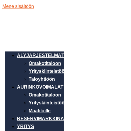
Mene sisältöön
ÄLYJÄRJESTELMÄT
Omakotitaloon
Yrityskiinteistöön
Taloyhtiöön
AURINKOVOIMALAT
Omakotitaloon
Yrityskiinteistöön
Maatiloille
RESERVIMARKKINAT
YRITYS