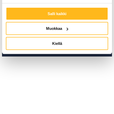
Radiomiehenkatu 3,
20320 Turku
Salli kaikki
Vaihde
+358 29 3700 219
asiakaspalvelu@powera.fi
Muokkaa
etunimi.sukunimi@powera.fi
(Asiakaspalavelun aukioloajat: 9:00-14:00)
Kiellä