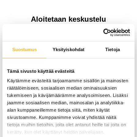
Aloitetaan keskustelu
älykkäämmästä energiasta jo
tänään
Suostumus
Yksityiskohdat
Tietoja
Kotiakun ja / tai aurinkovoimalan tilaaminen
poweralta on helppoa ja vaivatonta. Teemme sinulle
aina henkilökohtaisen kannattavuuslaskelman
Tämä sivusto käyttää evästeitä
aurinkovoimalan asentamisesta.
Käytämme evästeitä tarjoamamme sisällön ja mainosten
räätälöimiseen, sosiaalisen median ominaisuuksien
Pyydä tarjous / kysy lisää
tukemiseen ja kävijämäärämme analysoimiseen. Lisäksi
jaamme sosiaalisen median, mainosalan ja analytiikka-
alan kumppaneillemme tietoja siitä, miten käytät
sivustoamme. Kumppanimme voivat yhdistää näitä
tietoja muihin tietoihin, joita olet antanut heille tai joita on
Powera Yhtiöt
kerätty, kun olet käyttänyt heidän palvelujaan.