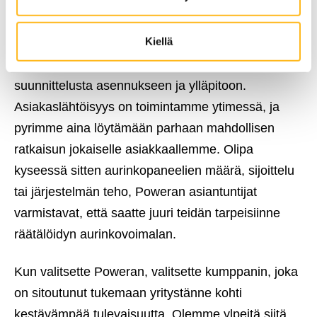
asiakaslähtöisyys
Kiellä
Poweran palvelut kattavat koko
aurinkoenergiajärjestelmän elinkaaren
suunnittelusta asennukseen ja ylläpitoon.
Asiakaslähtöisyys on toimintamme ytimessä, ja
pyrimme aina löytämään parhaan mahdollisen
ratkaisun jokaiselle asiakkaallemme. Olipa
kyseessä sitten aurinkopaneelien määrä, sijoittelu
tai järjestelmän teho, Poweran asiantuntijat
varmistavat, että saatte juuri teidän tarpeisiinne
räätälöidyn aurinkovoimalan.
Kun valitsette Poweran, valitsette kumppanin, joka
on sitoutunut tukemaan yritystänne kohti
kestävämpää tulevaisuutta. Olemme ylpeitä siitä,