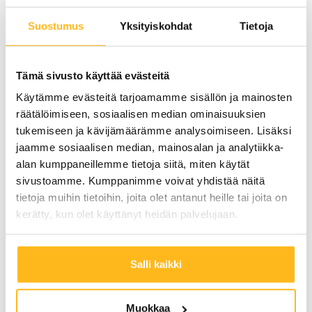
aurinkovoimala toimii tehokkaasti ja luotettavasti
Suostumus
Yksityiskohdat
Tietoja
vuodesta toiseen. Investointi aurinkoenergiaan on
myös riskitön, sillä aurinkopaneelijärjestelmät ovat
Tämä sivusto käyttää evästeitä
pitkäikäisiä ja vaativat vain vähäistä huoltoa.
Käytämme evästeitä tarjoamamme sisällön ja mainosten
räätälöimiseen, sosiaalisen median ominaisuuksien
Aurinkoenergian hyödyntäminen ei ole pelkästään
tukemiseen ja kävijämäärämme analysoimiseen. Lisäksi
taloudellisesti kannattavaa, vaan se myös
jaamme sosiaalisen median, mainosalan ja analytiikka-
vahvistaa yrityksen vihreää imagoa. Asiakkaat ja
alan kumppaneillemme tietoja siitä, miten käytät
sidosryhmät arvostavat yhä enemmän
sivustoamme. Kumppanimme voivat yhdistää näitä
tietoja muihin tietoihin, joita olet antanut heille tai joita on
ympäristötietoisia toimijoita, ja aurinkoenergia on
kerätty, kun olet käyttänyt heidän palvelujaan.
konkreettinen tapa osoittaa sitoutumista kestävään
kehitykseen. Poweran avulla yrityksesi voi liittyä
energiatalkoisiin ja näyttää esimerkkiä alallaan.
Salli kaikki
Poweran palvelut ja
Muokkaa