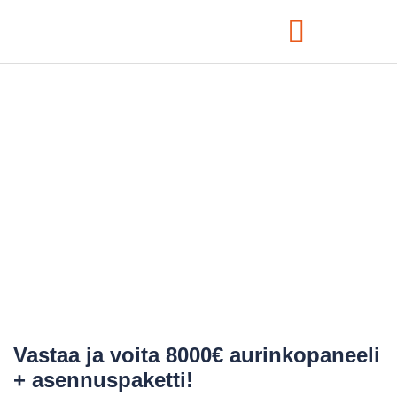
Yrityksen
aurinkovoimala: Pitkän
aikavälin sijoitus
Poweran avulla
Vastaa ja voita 8000€ aurinkopaneeli
+ asennuspaketti!