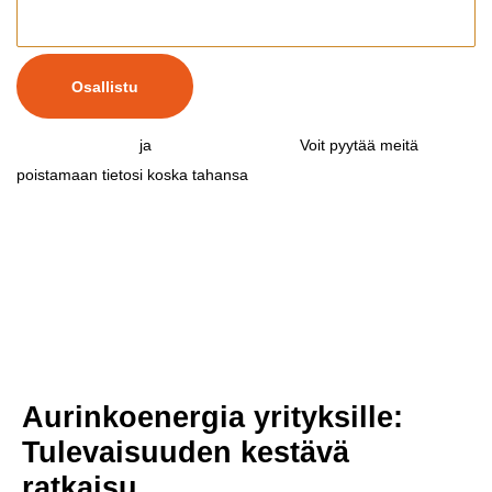
Osallistu
Kampanjaehdot
ja
Tietosuojaseloste
.
Voit pyytää meitä
poistamaan tietosi koska tahansa
ottamalla yhteyttä meihin.
Aurinkoenergia yrityksille:
Tulevaisuuden kestävä
ratkaisu