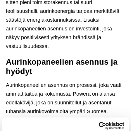
sitten pieni toimistorakennus tai suuri
teollisuushalli, aurinkoenergia tarjoaa merkittäviä
säästöjä energiakustannuksissa. Lisäksi
aurinkopaneelien asennus on investointi, joka
näkyy positiivisesti yrityksen brändissä ja
vastuullisuudessa.
Aurinkopaneelien asennus ja
hyödyt
Aurinkopaneelien asennus on prosessi, joka vaatii
ammattitaitoa ja kokemusta. Powera on alansa
edelläkävijä, joka on suunnitellut ja asentanut
tuhansia aurinkovoimaloita ympäri Suomea.
Laadukkaat komponentit ja huippuluokan
asennustyö takaavat, että yrityksesi