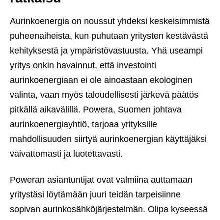
Aurinkoenergia on noussut yhdeksi keskeisimmistä
puheenaiheista, kun puhutaan yritysten kestävästä
kehityksestä ja ympäristövastuusta. Yhä useampi
yritys onkin havainnut, että investointi
aurinkoenergiaan ei ole ainoastaan ekologinen
valinta, vaan myös taloudellisesti järkevä päätös
pitkällä aikavälillä. Powera, Suomen johtava
aurinkoenergiayhtiö, tarjoaa yrityksille
mahdollisuuden siirtyä aurinkoenergian käyttäjäksi
vaivattomasti ja luotettavasti.
Poweran asiantuntijat ovat valmiina auttamaan
yritystäsi löytämään juuri teidän tarpeisiinne
sopivan aurinkosähköjärjestelmän. Olipa kyseessä