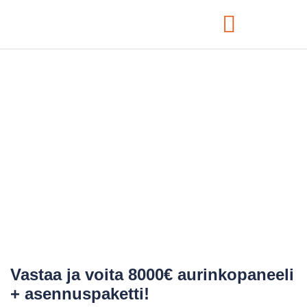
Powera esittelee:
Yrityksen
aurinkosähköjärjestelmän
ROI
Vastaa ja voita 8000€ aurinkopaneeli
+ asennuspaketti!