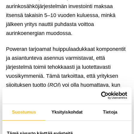
aurinkosähköjärjestelmän investointi maksaa
itsensä takaisin 5–10 vuoden kuluessa, minkä
jälkeen yritys nauttii puhdasta voittoa
aurinkoenergian muodossa.
Poweran tarjoamat huippulaadukkaat komponentit
ja asiantunteva asennus varmistavat, että
järjestelmä toimii tehokkaasti ja luotettavasti
vuosikymmeniä. Tämä tarkoittaa, että yrityksen
sijoituksen tuotto (
ROI
) voi olla huomattava, kun
otetaan huomioon aurinkopaneelien pitkä käyttöikä
ja vähäiset ylläpitokustannukset. Investointi
aurinkosähköön on siis paitsi ympäristöteko myös
Suostumus
Yksityiskohdat
Tietoja
taloudellisesti kannattava päätös.
Tämä sivusto käyttää evästeitä