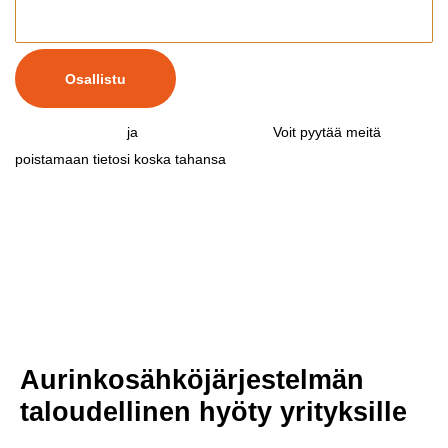
Osallistu
Kampanjaehdot
ja
Tietosuojaseloste
.
Voit pyytää meitä
poistamaan tietosi koska tahansa
ottamalla yhteyttä meihin.
Aurinkosähköjärjestelmän
taloudellinen hyöty yrityksille