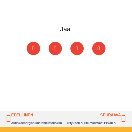
Jaa:
EDELLINEN
SEURAAVA
Aurinkoenergian kustannustehokkuus: asiantuntijan opas
Yrityksen aurinkovoimala: Pitkän aikavälin sijoitus Poweran avulla