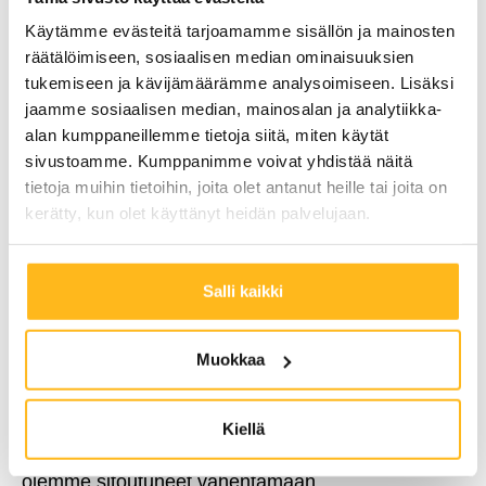
Aurinkoenergian vaikutus
Käytämme evästeitä tarjoamamme sisällön ja mainosten
yrityksen brändiin ja
räätälöimiseen, sosiaalisen median ominaisuuksien
vastuullisuuteen
tukemiseen ja kävijämäärämme analysoimiseen. Lisäksi
jaamme sosiaalisen median, mainosalan ja analytiikka-
Aurinkoenergia ei ole vain taloudellisesti järkevä
alan kumppaneillemme tietoja siitä, miten käytät
sivustoamme. Kumppanimme voivat yhdistää näitä
valinta, vaan se myös vahvistaa yrityksen brändiä
tietoja muihin tietoihin, joita olet antanut heille tai joita on
ja vastuullisuutta. Kuluttajat ja sidosryhmät
kerätty, kun olet käyttänyt heidän palvelujaan.
arvostavat yhä enemmän ympäristöystävällisiä ja
kestäviä toimintatapoja. Poweran avulla yritykset
Salli kaikki
voivat viestiä sitoutumisestaan kestävään
kehitykseen ja näyttää esimerkkiä uusiutuvan
energian käytössä.
Muokkaa
Kun yritys investoi aurinkosähköjärjestelmään, se
Kiellä
lähettää selkeän viestin markkinoille ja asiakkaille:
olemme sitoutuneet vähentämään