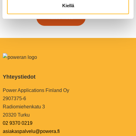
Reservituotteet:
Kiellä
Katso video
Yhteystiedot
Power Applications Finland Oy
2907375-6
Radiomiehenkatu 3
20320 Turku
02 9370 0219
asiakaspalvelu@powera.fi