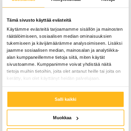
kasvattaa entisestään uuden
säätökykyisen tuotanto-,
Tämä sivusto käyttää evästeitä
kulutus- ja varastokapasiteetin
Käytämme evästeitä tarjoamamme sisällön ja mainosten
tarvetta. Lisäksi toteutuvat
räätälöimiseen, sosiaalisen median ominaisuuksien
säätötarpeet tulevat ajoittain
tukemiseen ja kävijämäärämme analysoimiseen. Lisäksi
olemaan esitettyjä lukemia
jaamme sosiaalisen median, mainosalan ja analytiikka-
huomattavasti suurempia.
alan kumppaneillemme tietoja siitä, miten käytät
sivustoamme. Kumppanimme voivat yhdistää näitä
Lisästietoja reservimarkkinoista:
tietoja muihin tietoihin, joita olet antanut heille tai joita on
https://www.fingrid.fi/sahkomarkkinat/reservit-
kerätty, kun olet käyttänyt heidän palvelujaan.
ja-saatosahko
/
Reservimarkkinat:
Salli kaikki
Katso video
Muokkaa