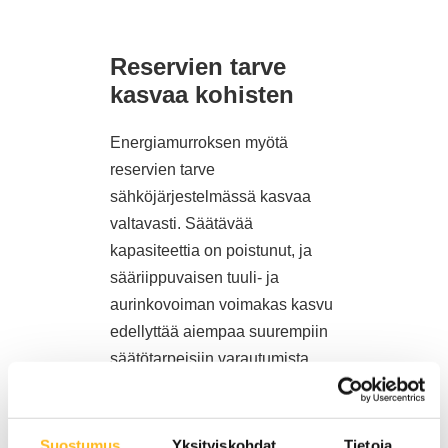
Reservien tarve
kasvaa kohisten
Energiamurroksen myötä
reservien tarve
sähköjärjestelmässä kasvaa
valtavasti. Säätävää
kapasiteettia on poistunut, ja
sääriippuvaisen tuuli- ja
aurinkovoiman voimakas kasvu
edellyttää aiempaa suurempiin
säätötarpeisiin varautumista.
Tulevaisuudessa
reservimarkkinoilta poistuu lisää
säätäviä kohteita, mikä
Suostumus
Yksityiskohdat
Tietoja