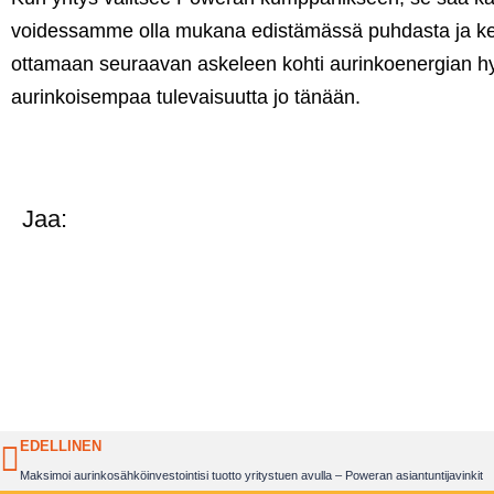
voidessamme olla mukana edistämässä puhdasta ja ke
ottamaan seuraavan askeleen kohti aurinkoenergian hyö
aurinkoisempaa tulevaisuutta jo tänään.
Jaa:
EDELLINEN
Maksimoi aurinkosähköinvestointisi tuotto yritystuen avulla – Poweran asiantuntijavinkit