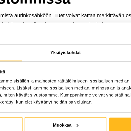
irtymistä aurinkosähköön. Tuet voivat kattaa merkittävän o
 takaisinmaksuaikaa ja parantaa investoinnin kannattavu
itaan navigoimaan tukiviidakossa, jotta jokainen yritys v
Yksityiskohdat
 vaihtelevat alueittain ja niiden hakuprosessit voivat olla
ustamaan koko tukihakuprosessin ajan, alkaen tukikelpo
itä
n. Tämä palvelu varmistaa, että yritys saa parhaan mahd
mme sisällön ja mainosten räätälöimiseen, sosiaalisen median
iseen. Lisäksi jaamme sosiaalisen median, mainosalan ja analy
, miten käytät sivustoamme. Kumppanimme voivat yhdistää näitä t
stelmän suunnittel
n kerätty, kun olet käyttänyt heidän palvelujaan.
Muokkaa