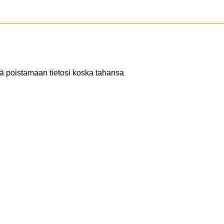
tä poistamaan tietosi koska tahansa
ottamalla yhteyttä meihin.