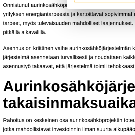
Onnistunut aurinkosähköprojekti alkaa huolellisesta suu
yrityksen energiantarpeesta ja kartoittavat sopivimmat
tarpeet, myös tulevaisuuden mahdolliset laajennukset. 
pitkällä aikavälillä.
Asennus on kriittinen vaihe aurinkosähköjärjestelmän 
järjestelmä asennetaan turvallisesti ja noudattaen kai
asennustyö takaavat, että järjestelmä toimii tehokkaast
Aurinkosähköjärje
takaisinmaksuaik
Rahoitus on keskeinen osa aurinkosähköprojektin toteut
jotka mahdollistavat investoinnin ilman suurta alkupääo