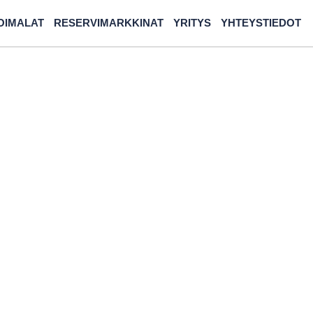
OIMALAT
RESERVIMARKKINAT
YRITYS
YHTEYSTIEDOT
itystuki
miten pääset