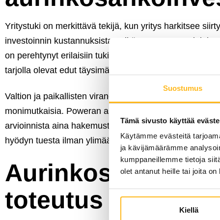
Yritystuki on merkittävä tekijä, kun yritys harkitsee si
investoinnin kustannuksista, mikä nopeuttaa projektin
on perehtynyt erilaisiin tukimuotoihin ja auttaa asiakka
tarjolla olevat edut täysimääräisesti.
Suostumus
Valtion ja paikallisten viranomaisten tarjoamat yritystuet
monimutkaisia. Poweran asiantuntijat ovat valmiita av
Tämä sivusto käyttää eväste
arvioinnista aina hakemusten laatimiseen ja seurantaa
Käytämme evästeitä tarjoama
hyödyn tuesta ilman ylimääräistä hallinnollista taakkaa.
ja kävijämäärämme analysoim
kumppaneillemme tietoja siitä
Aurinkosähköjärje
olet antanut heille tai joita o
toteutus
Kiellä