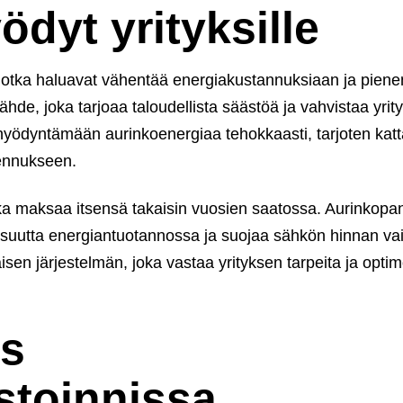
dyt yrityksille
, jotka haluavat vähentää energiakustannuksiaan ja piene
ähde, joka tarjoaa taloudellista säästöä ja vahvistaa yrit
 hyödyntämään aurinkoenergiaa tehokkaasti, tarjoten katt
sennukseen.
oka maksaa itsensä takaisin vuosien saatossa. Aurinkopa
suutta energiantuotannossa ja suojaa sähkön hinnan vaih
sen järjestelmän, joka vastaa yrityksen tarpeita ja optim
ys
stoinnissa