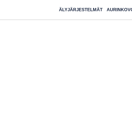
ÄLYJÄRJESTELMÄT
AURINKOV
ännön opas: Yr
rojekteihin – 