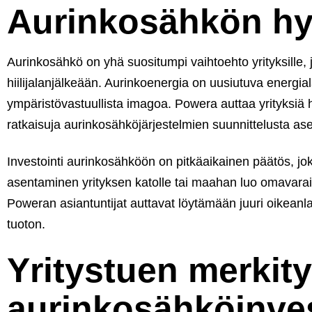
Aurinkosähkön hyö
Aurinkosähkö on yhä suositumpi vaihtoehto yrityksille
hiilijalanjälkeään. Aurinkoenergia on uusiutuva energial
ympäristövastuullista imagoa. Powera auttaa yrityksiä
ratkaisuja aurinkosähköjärjestelmien suunnittelusta a
Investointi aurinkosähköön on pitkäaikainen päätös, j
asentaminen yrityksen katolle tai maahan luo omavarai
Poweran asiantuntijat auttavat löytämään juuri oikeanlai
tuoton.
Yritystuen merkit
aurinkosähköinve