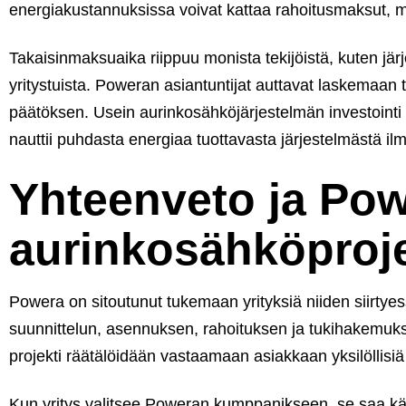
energiakustannuksissa voivat kattaa rahoitusmaksut, mi
Takaisinmaksuaika riippuu monista tekijöistä, kuten jär
yritystuista. Poweran asiantuntijat auttavat laskemaan 
päätöksen. Usein aurinkosähköjärjestelmän investoint
nauttii puhdasta energiaa tuottavasta järjestelmästä il
Yhteenveto ja Pow
aurinkosähköproj
Powera on sitoutunut tukemaan yrityksiä niiden siirtye
suunnittelun, asennuksen, rahoituksen ja tukihakemuk
projekti räätälöidään vastaamaan asiakkaan yksilöllisiä t
Kun yritys valitsee Poweran kumppanikseen, se saa kä