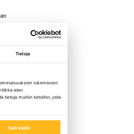
san
utta. Powera
oi hyödyntää
Tietoja
isuuden
ollisen
 ominaisuuksien tukemiseen
tiikka-alan
ietoja muihin tietoihin, joita
u ja
Salli kaikki