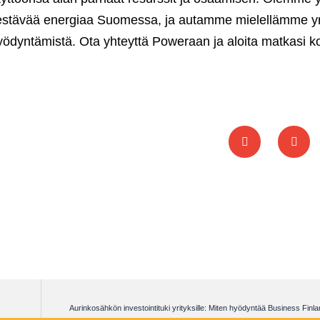
stävää energiaa Suomessa, ja autamme mielellämme yri
dyntämistä. Ota yhteyttä Poweraan ja aloita matkasi ko
Aurinkosähkön investointituki yrityksille: Miten hyödyntää Business Finla