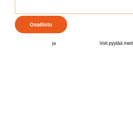
Osallistu
Kampanjaehdot
ja
Tietosuojaseloste
.
Voit pyytää mei