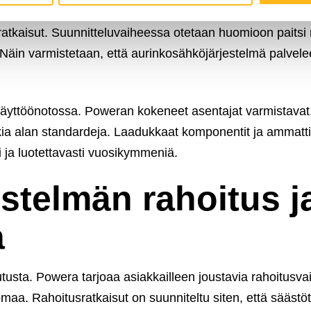
nnittelusta. Poweran asiantuntijat tekevät yksityiskohta
 ratkaisut. Suunnitteluvaiheessa otetaan huomioon paitsi 
Näin varmistetaan, että aurinkosähköjärjestelmä palvelee
käyttöönotossa. Poweran kokeneet asentajat varmistavat,
kkia alan standardeja. Laadukkaat komponentit ja ammatti
i ja luotettavasti vuosikymmeniä.
stelmän rahoitus j
a
usta. Powera tarjoaa asiakkailleen joustavia rahoitusvai
maa. Rahoitusratkaisut on suunniteltu siten, että säästöt