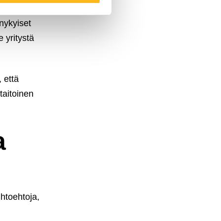
isen analyysin
nykyiset
 yritystä
 että
taitoinen
a
htoehtoja,