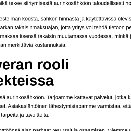
kä tekee siirtymisestä aurinkosähköön taloudellisesti h
jestelmän koosta, sähkön hinnasta ja käytettävissä olevi
tarkan takaisinmaksuajan, jotta yritys voi tehdä tietoon 
i maksaa itsensä takaisin muutamassa vuodessa, minkä j
man merkittäviä kustannuksia.
eran rooli
ekteissa
ssä aurinkosähköön. Tarjoamme kattavat palvelut, jotka k
set. Asiakaslähtöinen lähestymistapamme varmistaa, ett
arpeita ja tavoitteita.
yttöönsä alan parhaat resurssit ja osaamisen. Olemme y