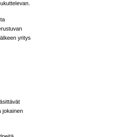
oukuttelevan.
sta
perustuvan
älkeen yritys
äsittävät
ä jokainen
lpeitä