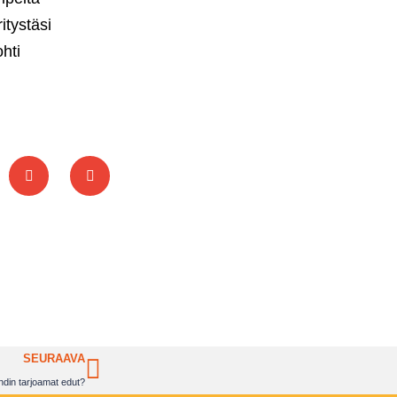
tystäsi
hti
SEURAAVA
ndin tarjoamat edut?