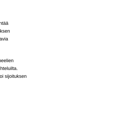
ntää
yksen
avia
neelien
teluilta.
oi sijoituksen