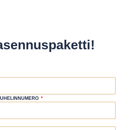
 asennuspaketti!
PUHELINNUMERO