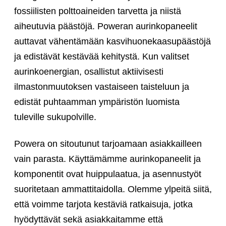
fossiilisten polttoaineiden tarvetta ja niistä
aiheutuvia päästöjä. Poweran aurinkopaneelit
auttavat vähentämään kasvihuonekaasupäästöjä
ja edistävät kestävää kehitystä. Kun valitset
aurinkoenergian, osallistut aktiivisesti
ilmastonmuutoksen vastaiseen taisteluun ja
edistät puhtaamman ympäristön luomista
tuleville sukupolville.
Powera on sitoutunut tarjoamaan asiakkailleen
vain parasta. Käyttämämme aurinkopaneelit ja
komponentit ovat huippulaatua, ja asennustyöt
suoritetaan ammattitaidolla. Olemme ylpeitä siitä,
että voimme tarjota kestäviä ratkaisuja, jotka
hyödyttävät sekä asiakkaitamme että