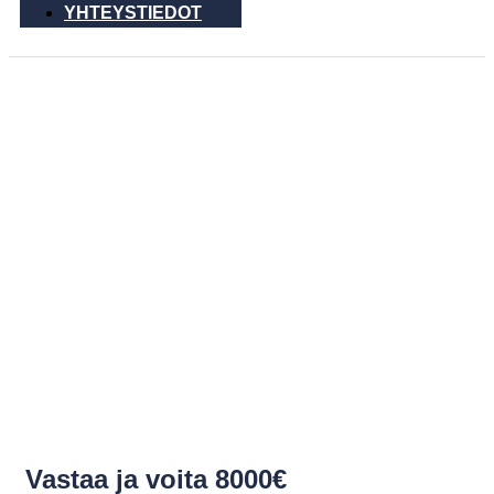
YHTEYSTIEDOT
Powera opastaa: näin
hyödynnät
aurinkoenergiaa Suomen
olosuhteissa
Vastaa ja voita 8000€