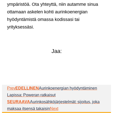
ympäristöä. Ota yhteyttä, niin autamme sinua
ottamaan askelen kohti aurinkoenergian
hyödyntämistä omassa kodissasi tai
yrityksessäsi.
Jaa:
Prev
EDELLINEN
Aurinkoenergian hyödyntäminen
Lapissa: Poweran ratkaisut
SEURAAVA
Aurinkosähköjärjestelmät: sijoitus, joka
maksaa itsensä takaisin
Next