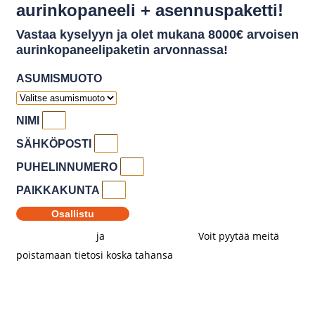
aurinkopaneeli + asennuspaketti!
Vastaa kyselyyn ja olet mukana 8000€ arvoisen
aurinkopaneelipaketin arvonnassa!
ASUMISMUOTO
NIMI
SÄHKÖPOSTI
PUHELINNUMERO
PAIKKAKUNTA
Osallistu
Kampanjaehdot
ja
Tietosuojaseloste
.
Voit pyytää meitä
poistamaan tietosi koska tahansa
ottamalla yhteyttä
meihin.