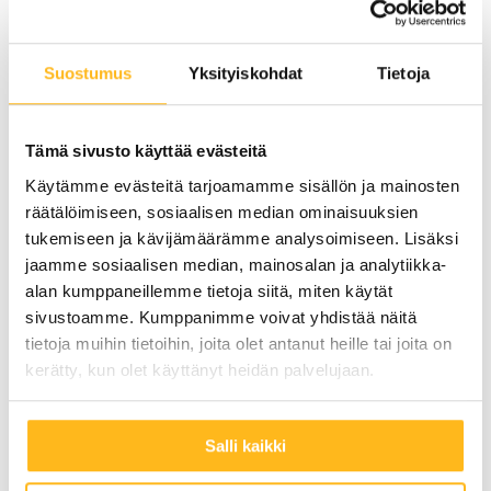
Aurinkoenergian taloudelliset
hyödyt
Suostumus
Yksityiskohdat
Tietoja
Investointi aurinkoenergiaan on taloudellisesti
Tämä sivusto käyttää evästeitä
järkevä päätös. Aurinkopaneelijärjestelmän
Käytämme evästeitä tarjoamamme sisällön ja mainosten
avulla voit säästää merkittävästi
räätälöimiseen, sosiaalisen median ominaisuuksien
sähkölaskuissasi, sillä tuotat itse osan
tukemiseen ja kävijämäärämme analysoimiseen. Lisäksi
jaamme sosiaalisen median, mainosalan ja analytiikka-
tarvitsemastasi sähköstä. Lisäksi valtio ja kunnat
alan kumppaneillemme tietoja siitä, miten käytät
tarjoavat usein tukia ja kannustimia
sivustoamme. Kumppanimme voivat yhdistää näitä
aurinkoenergian käyttöönottoon, mikä tekee
tietoja muihin tietoihin, joita olet antanut heille tai joita on
investoinnista entistä houkuttelevamman.
kerätty, kun olet käyttänyt heidän palvelujaan.
Powera auttaa sinua selvittämään, mitä tukia voit
hyödyntää ja kuinka voit maksimoida sijoituksesi
Salli kaikki
tuoton.