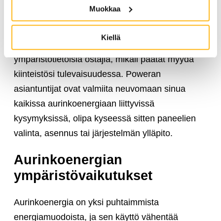
Muokkaa
Aurinkoenergia on myös arvokas pitkän aikavälin
sijoitus kiinteistöösi. Aurinkopaneelit voivat
Kiellä
nostaa kiinteistön arvoa ja houkutella
ympäristötietoisia ostajia, mikäli päätät myydä
kiinteistösi tulevaisuudessa. Poweran
asiantuntijat ovat valmiita neuvomaan sinua
kaikissa aurinkoenergiaan liittyvissä
kysymyksissä, olipa kyseessä sitten paneelien
valinta, asennus tai järjestelmän ylläpito.
Aurinkoenergian
ympäristövaikutukset
Aurinkoenergia on yksi puhtaimmista
energiamuodoista, ja sen käyttö vähentää