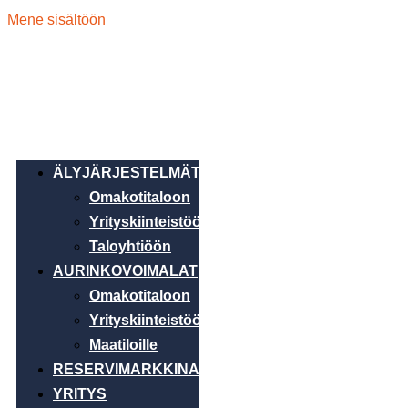
Mene sisältöön
ÄLYJÄRJESTELMÄT
Omakotitaloon
Yrityskiinteistöön
Taloyhtiöön
AURINKOVOIMALAT
Omakotitaloon
Yrityskiinteistöön
Maatiloille
RESERVIMARKKINAT
YRITYS