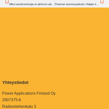
Miksi aurinkoenergia on järkevä valinta Pohjois-Suomessa? Poweran kokemukset Kilpisjärveltä
Poweran asennuspalvelu: Helppo tie aurinkoenergian hyödyntämiseen
Yhteystiedot
Power Applications Finland Oy
2907375-6
Radiomiehenkatu 3