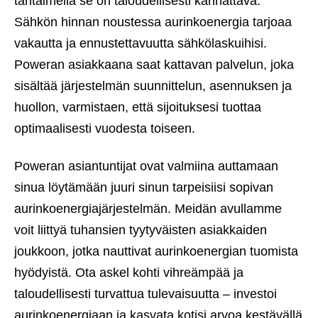
tähtäimellä se on taloudellisesti kannattava.
Sähkön hinnan noustessa aurinkoenergia tarjoaa
vakautta ja ennustettavuutta sähkölaskuihisi.
Poweran asiakkaana saat kattavan palvelun, joka
sisältää järjestelmän suunnittelun, asennuksen ja
huollon, varmistaen, että sijoituksesi tuottaa
optimaalisesti vuodesta toiseen.
Poweran asiantuntijat ovat valmiina auttamaan
sinua löytämään juuri sinun tarpeisiisi sopivan
aurinkoenergiajärjestelmän. Meidän avullamme
voit liittyä tuhansien tyytyväisten asiakkaiden
joukkoon, jotka nauttivat aurinkoenergian tuomista
hyödyistä. Ota askel kohti vihreämpää ja
taloudellisesti turvattua tulevaisuutta – investoi
aurinkoenergiaan ja kasvata kotisi arvoa kestävällä