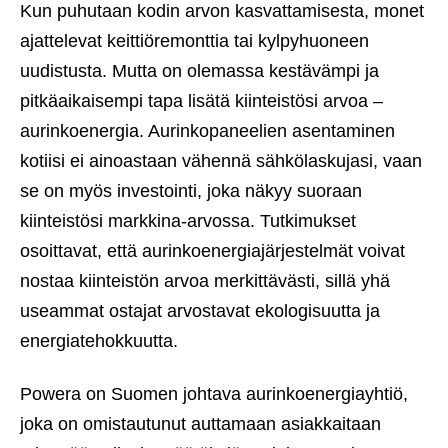
Kun puhutaan kodin arvon kasvattamisesta, monet
ajattelevat keittiöremonttia tai kylpyhuoneen
uudistusta. Mutta on olemassa kestävämpi ja
pitkäaikaisempi tapa lisätä kiinteistösi arvoa –
aurinkoenergia. Aurinkopaneelien asentaminen
kotiisi ei ainoastaan vähennä sähkölaskujasi, vaan
se on myös investointi, joka näkyy suoraan
kiinteistösi markkina-arvossa. Tutkimukset
osoittavat, että aurinkoenergiajärjestelmät voivat
nostaa kiinteistön arvoa merkittävästi, sillä yhä
useammat ostajat arvostavat ekologisuutta ja
energiatehokkuutta.
Powera on Suomen johtava aurinkoenergiayhtiö,
joka on omistautunut auttamaan asiakkaitaan