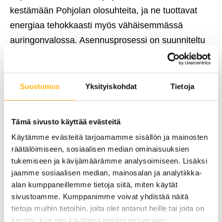
kestämään Pohjolan olosuhteita, ja ne tuottavat
energiaa tehokkaasti myös vähäisemmässä
auringonvalossa. Asennusprosessi on suunniteltu
asiakaslähtöisesti, jotta jokainen yksityiskohta
otetaan huomioon ja järjestelmä integroituu
saumattomasti kiinteistösi kanssa. Lisäksi, kun
Suostumus
Yksityiskohdat
Tietoja
valitset Poweran, voit olla varma, että saat
markkinoiden parhaat komponentit ja asennustyön
Tämä sivusto käyttää evästeitä
huippuosaajilta.
Käytämme evästeitä tarjoamamme sisällön ja mainosten
räätälöimiseen, sosiaalisen median ominaisuuksien
Hyödyt aurinkopaneelien asentamisesta ulottuvat
tukemiseen ja kävijämäärämme analysoimiseen. Lisäksi
kuitenkin paljon pidemmälle kuin vain
jaamme sosiaalisen median, mainosalan ja analytiikka-
alan kumppaneillemme tietoja siitä, miten käytät
sähkölaskujen pienentymiseen. Aurinkoenergia on
sivustoamme. Kumppanimme voivat yhdistää näitä
uusiutuva energialähde, joka vähentää
tietoja muihin tietoihin, joita olet antanut heille tai joita on
hiilidioksidipäästöjä ja auttaa taistelussa
kerätty, kun olet käyttänyt heidän palvelujaan.