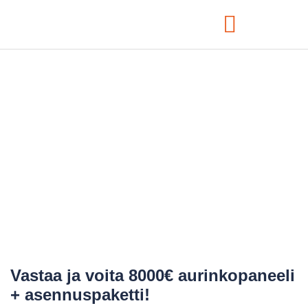
Kotisi arvon
kasvattaminen
aurinkovoimalla –
Poweran ratkaisut
Vastaa ja voita 8000€ aurinkopaneeli
+ asennuspaketti!