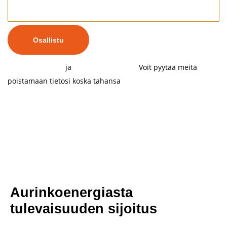
Osallistu
Kampanjaehdot
ja
Tietosuojaseloste
.
Voit pyytää meitä
poistamaan tietosi koska tahansa
ottamalla yhteyttä meihin.
Aurinkoenergiasta
tulevaisuuden sijoitus