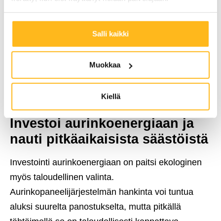
ilmastonmuutosta vastaan. Kotisi
energiatehokkuuden parantaminen
Salli kaikki
aurinkopaneelien avulla on konkreettinen askel
kohti kestävämpää tulevaisuutta. Poweran
Muokkaa
asiakkaana liityt joukkoon, joka edistää
puhtaampaa ympäristöä ja näyttää esimerkkiä
energiatalkoissa.
Kiellä
Investoi aurinkoenergiaan ja
nauti pitkäaikaisista säästöistä
Investointi aurinkoenergiaan on paitsi ekologinen
myös taloudellinen valinta.
Aurinkopaneelijärjestelmän hankinta voi tuntua
aluksi suurelta panostukselta, mutta pitkällä