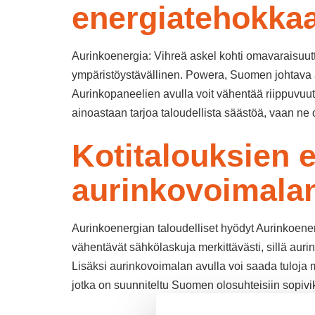
energiatehokkaa
Aurinkoenergia: Vihreä askel kohti omavaraisuut
ympäristöystävällinen. Powera, Suomen johtava a
Aurinkopaneelien avulla voit vähentää riippuvuutt
ainoastaan tarjoa taloudellista säästöä, vaan ne 
Kotitalouksien 
aurinkovoimala
Aurinkoenergian taloudelliset hyödyt Aurinkoener
vähentävät sähkölaskuja merkittävästi, sillä auri
Lisäksi aurinkovoimalan avulla voi saada tuloja
jotka on suunniteltu Suomen olosuhteisiin sopivik