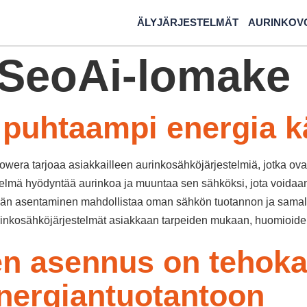
ÄLYJÄRJESTELMÄT
AURINKOV
SeoAi-lomake
 puhtaampi energia k
wera tarjoaa asiakkailleen aurinkosähköjärjestelmiä, jotka ova
stelmä hyödyntää aurinkoa ja muuntaa sen sähköksi, jota voidaan 
lmän asentaminen mahdollistaa oman sähkön tuotannon ja samall
aurinkosähköjärjestelmät asiakkaan tarpeiden mukaan, huomioid
n asennus on tehoka
nergiantuotantoon