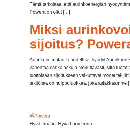
Tämä tarkoittaa, että aurinkoenergian hyödyntämin
Powera on ollut […]
Miksi aurinkovo
sijoitus? Power
Aurinkovoimalan taloudelliset hyödyt Aurinkoener
vähentää sähkölaskuja merkittävästi, sillä tuota
tuottoisaan sijoitukseen vaikuttavat monet tekijä
tekijöistä on huippuluokkaa, jotta asiakkaamme 
Hyvä tänään. Hyvä huomenna