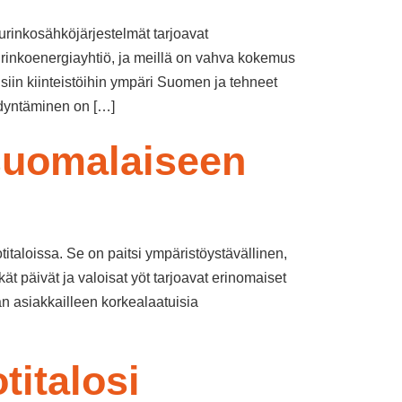
inkosähköjärjestelmät tarjoavat
rinkoenergiayhtiö, ja meillä on vahva kokemus
iin kiinteistöihin ympäri Suomen ja tehneet
ödyntäminen on […]
 suomalaiseen
italoissa. Se on paitsi ympäristöystävällinen,
kät päivät ja valoisat yöt tarjoavat erinomaiset
n asiakkailleen korkealaatuisia
italosi