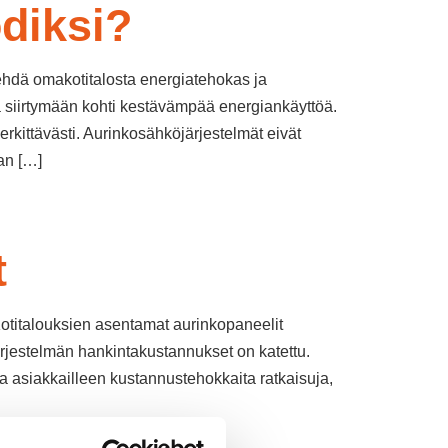
diksi?
ehdä omakotitalosta energiatehokas ja
 siirtymään kohti kestävämpää energiankäyttöä.
rkittävästi. Aurinkosähköjärjestelmät eivät
ran […]
:
t
Kotitalouksien asentamat aurinkopaneelit
järjestelmän hankintakustannukset on katettu.
a asiakkailleen kustannustehokkaita ratkaisuja,