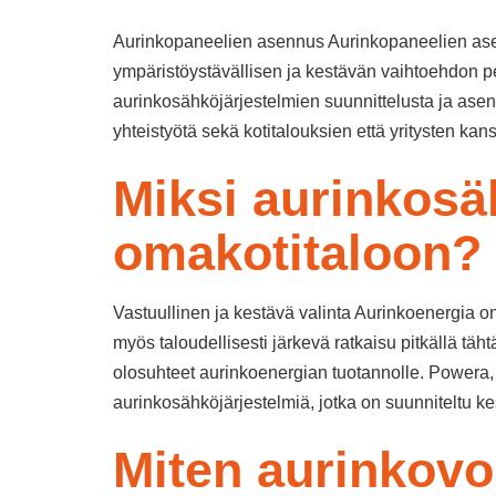
Aurinkopaneelien asennus Aurinkopaneelien asen
ympäristöystävällisen ja kestävän vaihtoehdon p
aurinkosähköjärjestelmien suunnittelusta ja ase
yhteistyötä sekä kotitalouksien että yritysten 
Miksi aurinkosä
omakotitaloon?
Vastuullinen ja kestävä valinta Aurinkoenergia o
myös taloudellisesti järkevä ratkaisu pitkällä täh
olosuhteet aurinkoenergian tuotannolle. Powera,
aurinkosähköjärjestelmiä, jotka on suunniteltu 
Miten aurinkovo