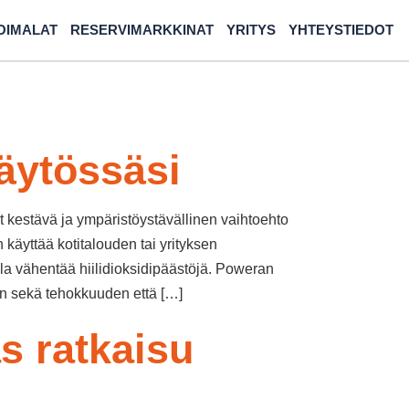
OIMALAT
RESERVIMARKKINAT
YRITYS
YHTEYSTIEDOT
äytössäsi
t kestävä ja ympäristöystävällinen vaihtoehto
käyttää kotitalouden tai yrityksen
a vähentää hiilidioksidipäästöjä. Poweran
en sekä tehokkuuden että […]
s ratkaisu