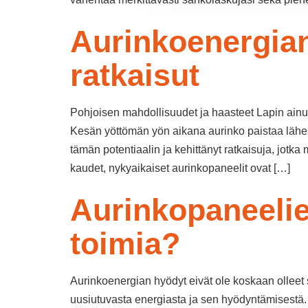
Aurinkoenergia
ratkaisut
Pohjoisen mahdollisuudet ja haasteet Lapin ainut
Kesän yöttömän yön aikana aurinko paistaa lähes
tämän potentiaalin ja kehittänyt ratkaisuja, jot
kaudet, nykyaikaiset aurinkopaneelit ovat […]
Aurinkopaneelie
toimia?
Aurinkoenergian hyödyt eivät ole koskaan ollee
uusiutuvasta energiasta ja sen hyödyntämisestä. E