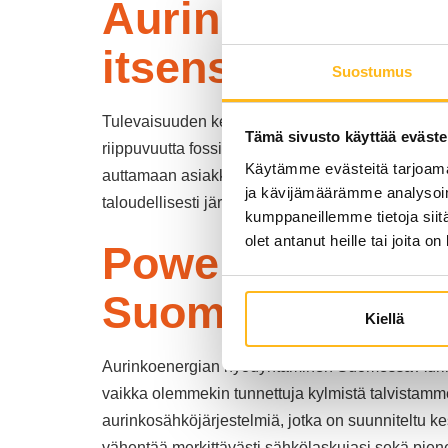
Aurinkosähköjär
itsensä takaisin
Suostumus
Tulevaisuuden kestävä sijoitus Aurinkoenergia o
Tämä sivusto käyttää eväste
riippuvuutta fossiilisista polttoaineista, vaan ta
Käytämme evästeitä tarjoama
auttamaan asiakkaitaan hyödyntämään aurinkoene
ja kävijämäärämme analysoim
taloudellisesti järkevä päätös, joka alkaa maksam
kumppaneillemme tietoja siitä
olet antanut heille tai joita o
Powera opastaa:
Suomen olosuht
Kiellä
Aurinkoenergian hyödyntäminen Suomessa Aurink
vaikka olemmekin tunnettuja kylmistä talvistamme
aurinkosähköjärjestelmiä, jotka on suunniteltu k
vähentää merkittävästi sähkölaskujasi sekä piene