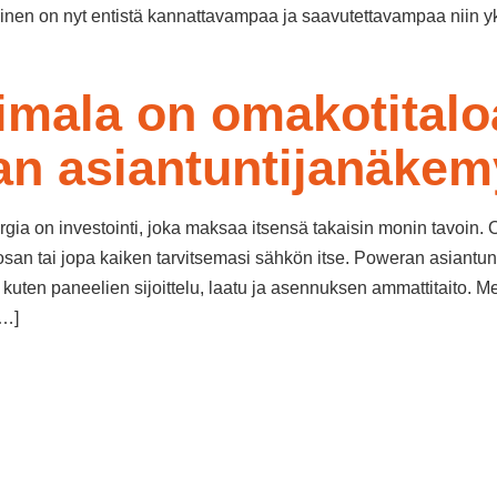
en on nyt entistä kannattavampaa ja saavutettavampaa niin yksityi
imala on omakotitalo
an asiantuntijanäkem
gia on investointi, joka maksaa itsensä takaisin monin tavoin.
t osan tai jopa kaiken tarvitsemasi sähkön itse. Poweran asiant
t, kuten paneelien sijoittelu, laatu ja asennuksen ammattitaito.
[…]