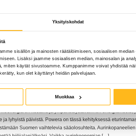
jestelmät: sijoitus, 
Yksityiskohdat
n noussut yhdeksi suosituimmista tavoista tuottaa puhdasta ja
itä
rjoaa myös taloudellisia etuja pitkällä aikavälillä. Powera, Suom
mme sisällön ja mainosten räätälöimiseen, sosiaalisen median
rgian tarjoamat mahdollisuudet. Investointi aurinkosähköjärje
iseen. Lisäksi jaamme sosiaalisen median, mainosalan ja analy
aan itsensä takaisin heti […]
, miten käytät sivustoamme. Kumppanimme voivat yhdistää näitä t
n kerätty, kun olet käyttänyt heidän palvelujaan.
 näin hyödynnät aur
eissa
Muokkaa
oenergia on kestävä ja ympäristöystävällinen energiamuoto, 
 ja lyhyistä päivistä. Powera on tässä kehityksessä eturintamas
estämään Suomen vaihtelevia sääolosuhteita. Aurinkopaneelien a
ntää hiilijalanjälkeäsi. Vaikka aurinkoenergian […]