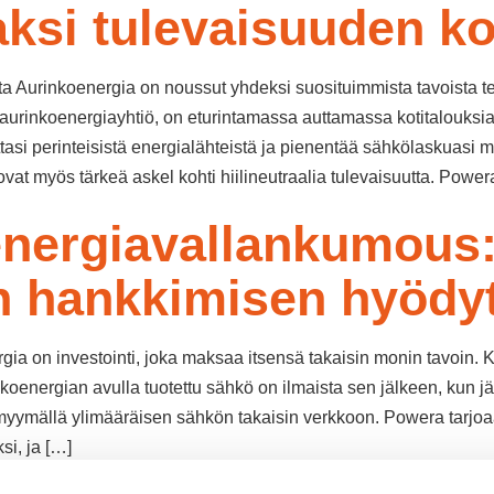
ksi tulevaisuuden ko
ta Aurinkoenergia on noussut yhdeksi suosituimmista tavoista t
urinkoenergiayhtiö, on eturintamassa auttamassa kotitalouksia
asi perinteisistä energialähteistä ja pienentää sähkölaskuasi me
ovat myös tärkeä askel kohti hiilineutraalia tulevaisuutta. Powe
energiavallankumous
n hankkimisen hyödy
gia on investointi, joka maksaa itsensä takaisin monin tavoin. 
nkoenergian avulla tuotettu sähkö on ilmaista sen jälkeen, kun 
 myymällä ylimääräisen sähkön takaisin verkkoon. Powera tarjoa
si, ja […]