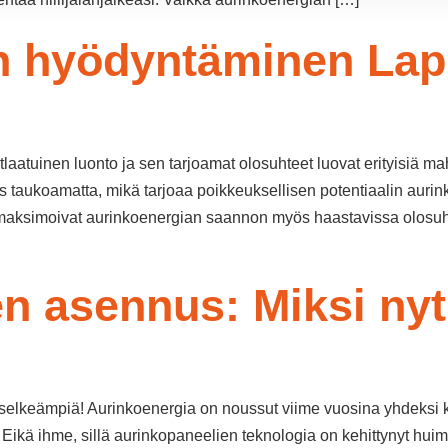
n hyödyntäminen Lap
laatuinen luonto ja sen tarjoamat olosuhteet luovat erityisiä 
 taukoamatta, mikä tarjoaa poikkeuksellisen potentiaalin auri
ka maksimoivat aurinkoenergian saannon myös haastavissa olosuh
n asennus: Miksi nyt
t selkeämpiä! Aurinkoenergia on noussut viime vuosina yhdeks
ikä ihme, sillä aurinkopaneelien teknologia on kehittynyt huimas