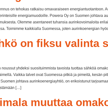
nus on tehokas ratkaisu omavaraiseen energiantuotantoon. Aur
erinteisille energiamuodoille. Powera Oy on Suomen johtava au
nnuksesta. Olemme asentaneet tuhansia aurinkovoimaloita erilais
kanssa. Toimimme kaikkialla Suomessa, joten aurinkoenergian hy
hkö on fiksu valinta
n noussut yhdeksi suosituimmista tavoista tuottaa sähköä omakot
täimellä. Vaikka talvet ovat Suomessa pitkiä ja pimeitä, kesän pit
 Suomen johtava aurinkoenergiayhtiö, on erikoistunut tarjoamaa
kestämään […]
imala muuttaa omakot