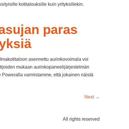
sille kotitalouksille kuin yrityksillekin.
asujan paras
yksiä
 Omakotitaloon asennettu aurinkovoimala voi
untijoiden mukaan aurinkopaneelijärjestelmän
 Me Poweralla varmistamme, että jokainen näistä
Next
→
All rights reserved