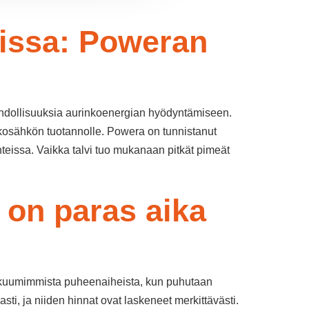
issa: Poweran
mahdollisuuksia aurinkoenergian hyödyntämiseen.
nkosähkön tuotannolle. Powera on tunnistanut
teissa. Vaikka talvi tuo mukanaan pitkät pimeät
 on paras aika
i kuumimmista puheenaiheista, kun puhutaan
ti, ja niiden hinnat ovat laskeneet merkittävästi.