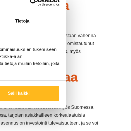
joka maksaa
Tietoja
 uusiutuvaa energiaa. Se ei ainoastaan vähennä
en johtava aurinkoenergiayhtiö, on omistautunut
 ominaisuuksien tukemiseen
stelmään on paitsi ympäristöteko, myös
tiikka-alan
ietoja muihin tietoihin, joita
inkoenergiaa
Salli kaikki
joka on saavuttanut suosiota myös Suomessa,
sa, tarjoten asiakkailleen korkealaatuisia
sennus on investointi tulevaisuuteen, ja se voi